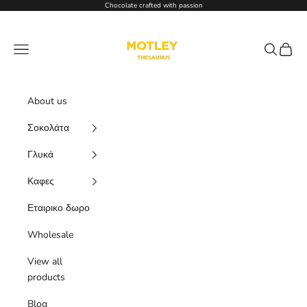
Μετάβαση στο περιεχόμενο
Chocolate crafted with passion
Motley Chocolate, Tea & Coffee
Μενού
Αναζήτησ
Καλάθι
About us
Σοκολάτα
Γλυκά
Καφες
Εταιρικο δωρο
Wholesale
View all
products
Blog